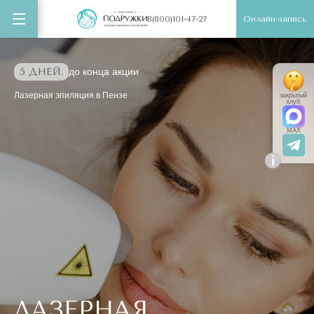
Онлайн-запись
8(800)101-47-27
5 ДНЕЙ.
до конца акции
Лазерная эпиляция в Пензе
закрытый
клуб
MAX
i
ЛАЗЕРНАЯ