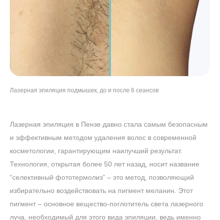
Лазерная эпиляция подмышек, до и после 6 сеансов
Лазерная эпиляция ног, до и после 8 сеансов
Лазерная эпиляция бикини, до и после 5 сеансов
Лазерная эпиляция лица, до и после 7 сеансов
Лазерная эпиляция в Пензе давно стала самым безопасным
и эффективным методом удаления волос в современной
косметологии, гарантирующим наилучший результат.
Технология, открытая более 50 лет назад, носит название
“селективный фототермолиз” – это метод, позволяющий
избирательно воздействовать на пигмент меланин. Этот
пигмент – основное вещество-поглотитель света лазерного
луча, необходимый для этого вида эпиляции, ведь именно