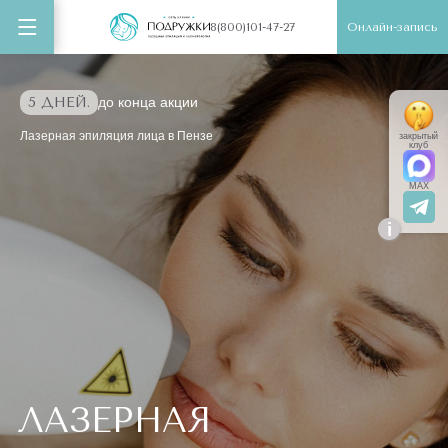
Онлайн-запись
8(800)101-47-27
5 ДНЕЙ.
до конца акции
Лазерная эпиляция лица в Пензе
закрытый
клуб
MAX
i
ЛАЗЕРНАЯ