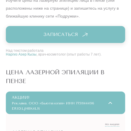
Изучите цены на лазерную эпиляцию лица в Пензе (они
расположены ниже на странице) и запишитесь на услугу в
ближайшую клинику сети «Подружки».
ЗАПИСАТЬСЯ
Над текстом работала
Наргиз Азер Кызы
, врач-косметолог (опыт работы 7 лет).
ЦЕНА ЛАЗЕРНОЙ ЭПИЛЯЦИИ В
ПЕНЗЕ
АКЦИИ!
Реклама. ООО «Бьютилогия» ИНН 7751144496
ERID:LjN8K4L1t
ПО АКЦИИ