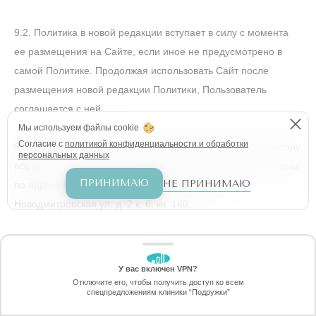
9.2. Политика в новой редакции вступает в силу с момента
ее размещения на Сайте, если иное не предусмотрено в
самой Политике. Продолжая использовать Сайт после
размещения новой редакции Политики, Пользователь
соглашается с ней.
Мы используем файлы cookie
Согласие с
политикой конфиденциальности и обработки
9.3. Если у Пользователя есть какие-либо вопросы по поводу
персональных данных
обработки его ПДн Оператором, они могут быть направлены
ПРИНИМАЮ
НЕ ПРИНИМАЮ
по адресу Оператора: 127015, город Москва,
Новодмитровская ул, д. 2 к. 6, кв. 160.
У вас включен VPN?
ЗАБЕРИТЕ СКИДКУ
Отключите его, чтобы получить доступ ко всем
70%
спецпредложениям клиники “Подружки”
Онлайн-запись
Позвоните